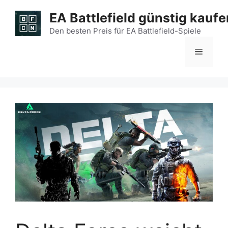
Zum
EA Battlefield günstig kaufe
Inhalt
springen
Den besten Preis für EA Battlefield-Spiele
Menü