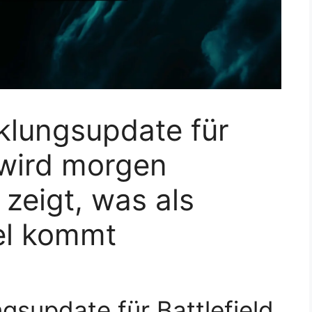
klungsupdate für
 wird morgen
 zeigt, was als
el kommt
gsupdate für Battlefield