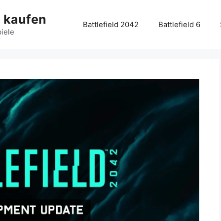
g kaufen
Battlefield 2042
Battlefield 6
piele