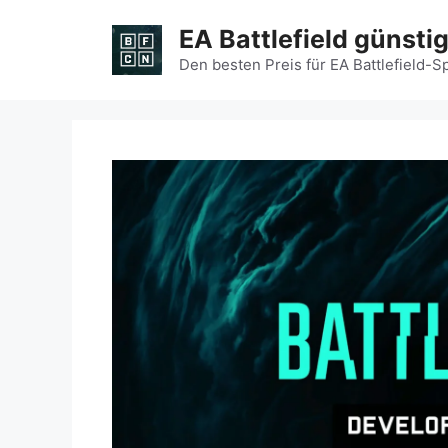
Zum
EA Battlefield günsti
Inhalt
springen
Den besten Preis für EA Battlefield-S