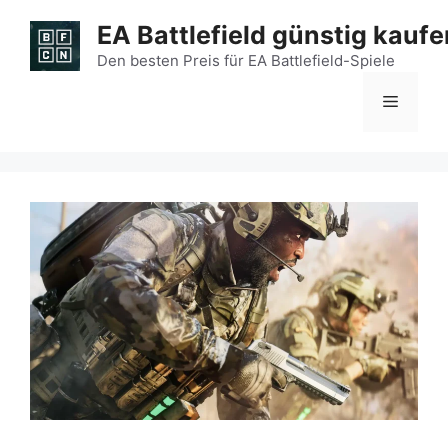
Zum
EA Battlefield günstig kaufe
Inhalt
springen
Den besten Preis für EA Battlefield-Spiele
Menü