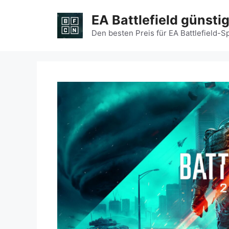
Zum
EA Battlefield günsti
Inhalt
springen
Den besten Preis für EA Battlefield-S