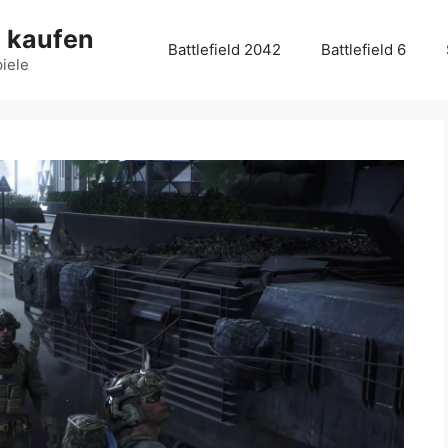
g kaufen
Battlefield 2042
Battlefield 6
piele