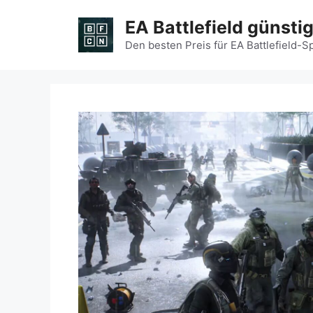
Zum
EA Battlefield günsti
Inhalt
springen
Den besten Preis für EA Battlefield-S