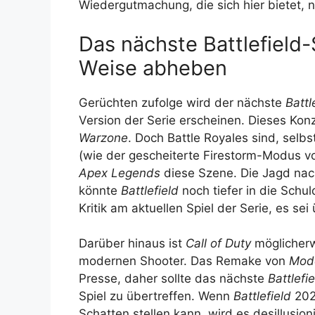
Wiedergutmachung, die sich hier bietet, n
Das nächste Battlefield-
Weise abheben
Gerüchten zufolge wird der nächste
Battl
Version der Serie erscheinen. Dieses Ko
Warzone
. Doch Battle Royales sind, selb
(wie der gescheiterte Firestorm-Modus 
Apex Legends
diese Szene. Die Jagd nac
könnte
Battlefield
noch tiefer in die Schu
Kritik am aktuellen Spiel der Serie, es sei
Darüber hinaus ist
Call of Duty
möglicherw
modernen Shooter. Das Remake von
Mode
Presse, daher sollte das nächste
Battlefi
Spiel zu übertreffen. Wenn
Battlefield
202
Schatten stellen kann, wird es desillusio