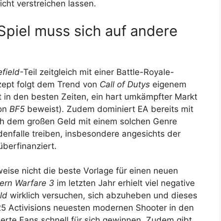
icht verstreichen lassen.
Spiel muss sich auf andere
efield
-Teil zeitgleich mit einer Battle-Royale-
nzept folgt dem Trend von
Call of Dutys
eigenem
st in den besten Zeiten, ein hart umkämpfter Markt
von
BF5
beweist). Zudem dominiert EA bereits mit
h dem großen Geld mit einem solchen Genre
ldenfalle treiben, insbesondere angesichts der
 überfinanziert.
eise nicht die beste Vorlage für einen neuen
rn Warfare 3
im letzten Jahr erhielt viel negative
eld
wirklich versuchen, sich abzuheben und dieses
5 Activisions neuesten modernen Shooter in den
nierte Fans schnell für sich gewinnen. Zudem gibt