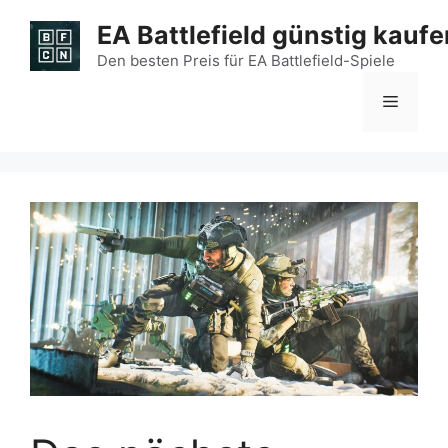
Zum
EA Battlefield günstig kaufe
Inhalt
springen
Den besten Preis für EA Battlefield-Spiele
Menü