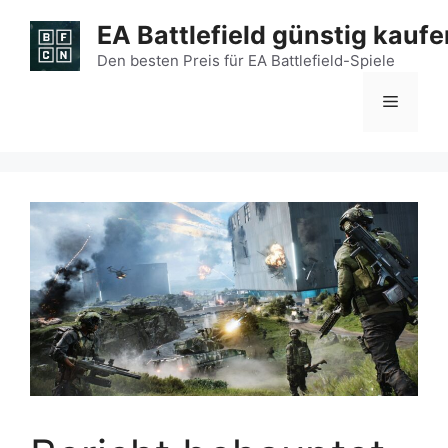
Zum
EA Battlefield günstig kaufe
Inhalt
springen
Den besten Preis für EA Battlefield-Spiele
Menü