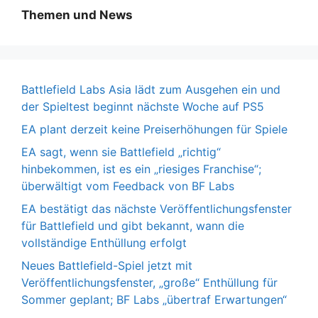
Themen und News
Battlefield Labs Asia lädt zum Ausgehen ein und
der Spieltest beginnt nächste Woche auf PS5
EA plant derzeit keine Preiserhöhungen für Spiele
EA sagt, wenn sie Battlefield „richtig“
hinbekommen, ist es ein „riesiges Franchise“;
überwältigt vom Feedback von BF Labs
EA bestätigt das nächste Veröffentlichungsfenster
für Battlefield und gibt bekannt, wann die
vollständige Enthüllung erfolgt
Neues Battlefield-Spiel jetzt mit
Veröffentlichungsfenster, „große“ Enthüllung für
Sommer geplant; BF Labs „übertraf Erwartungen“