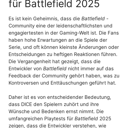
für Battlefield 2025
Es ist kein Geheimnis, dass die
Battlefield
-
Community eine der leidenschaftlichsten und
engagiertesten in der Gaming-Welt ist. Die Fans
haben hohe Erwartungen an die Spiele der
Serie, und oft können kleinste Änderungen oder
Entscheidungen zu heftigen Reaktionen führen.
Die Vergangenheit hat gezeigt, dass die
Entwickler von
Battlefield
nicht immer auf das
Feedback der Community gehört haben, was zu
Kontroversen und Enttäuschungen geführt hat.
Daher ist es von entscheidender Bedeutung,
dass DICE den Spielern zuhört und ihre
Wünsche und Bedenken ernst nimmt. Die
umfangreichen Playtests für
Battlefield
2025
zeigen, dass die Entwickler verstehen, wie