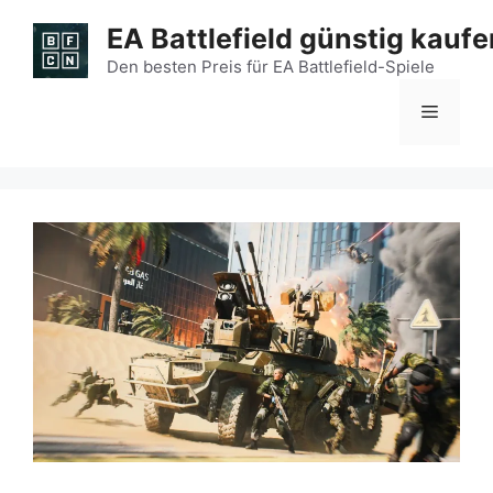
Zum
EA Battlefield günstig kaufe
Inhalt
springen
Den besten Preis für EA Battlefield-Spiele
Menü