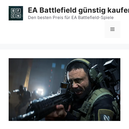
Zum
EA Battlefield günstig kaufe
Inhalt
springen
Den besten Preis für EA Battlefield-Spiele
Menü