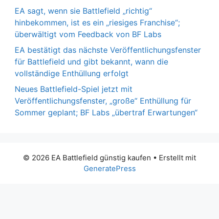
EA sagt, wenn sie Battlefield „richtig“
hinbekommen, ist es ein „riesiges Franchise“;
überwältigt vom Feedback von BF Labs
EA bestätigt das nächste Veröffentlichungsfenster
für Battlefield und gibt bekannt, wann die
vollständige Enthüllung erfolgt
Neues Battlefield-Spiel jetzt mit
Veröffentlichungsfenster, „große“ Enthüllung für
Sommer geplant; BF Labs „übertraf Erwartungen“
© 2026 EA Battlefield günstig kaufen
• Erstellt mit
GeneratePress