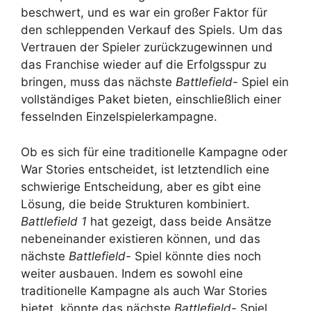
beschwert, und es war ein großer Faktor für
den schleppenden Verkauf des Spiels. Um das
Vertrauen der Spieler zurückzugewinnen und
das Franchise wieder auf die Erfolgsspur zu
bringen, muss das nächste
Battlefield-
Spiel ein
vollständiges Paket bieten, einschließlich einer
fesselnden Einzelspielerkampagne.
Ob es sich für eine traditionelle Kampagne oder
War Stories entscheidet, ist letztendlich eine
schwierige Entscheidung, aber es gibt eine
Lösung, die beide Strukturen kombiniert.
Battlefield
1
hat gezeigt, dass beide Ansätze
nebeneinander existieren können, und das
nächste
Battlefield-
Spiel könnte dies noch
weiter ausbauen. Indem es sowohl eine
traditionelle Kampagne als auch War Stories
bietet, könnte das nächste
Battlefield-
Spiel