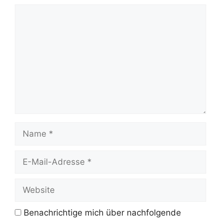
Kommentar
Name
E-
Mail-
Adresse
Website
Benachrichtige mich über nachfolgende