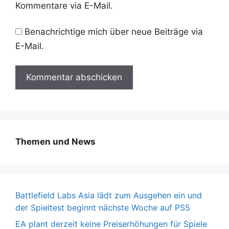
Kommentare via E-Mail.
Benachrichtige mich über neue Beiträge via
E-Mail.
Themen und News
Battlefield Labs Asia lädt zum Ausgehen ein und
der Spieltest beginnt nächste Woche auf PS5
EA plant derzeit keine Preiserhöhungen für Spiele