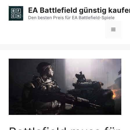
Zum
EA Battlefield günstig kaufe
Inhalt
springen
Den besten Preis für EA Battlefield-Spiele
Menü