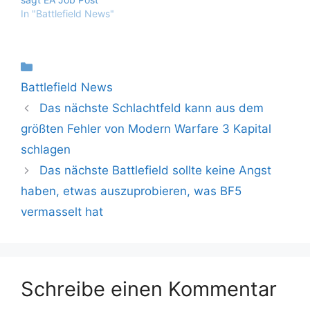
In "Battlefield News"
Kategorien
Battlefield News
Das nächste Schlachtfeld kann aus dem
größten Fehler von Modern Warfare 3 Kapital
schlagen
Das nächste Battlefield sollte keine Angst
haben, etwas auszuprobieren, was BF5
vermasselt hat
Schreibe einen Kommentar