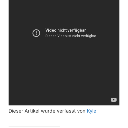
Dieser Artikel wurde verfasst von
Kyle