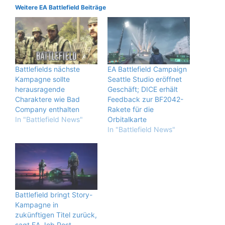
Weitere EA Battlefield Beiträge
Battlefields nächste
EA Battlefield Campaign
Kampagne sollte
Seattle Studio eröffnet
herausragende
Geschäft; DICE erhält
Charaktere wie Bad
Feedback zur BF2042-
Company enthalten
Rakete für die
In "Battlefield News"
Orbitalkarte
In "Battlefield News"
Battlefield bringt Story-
Kampagne in
zukünftigen Titel zurück,
sagt EA Job Post