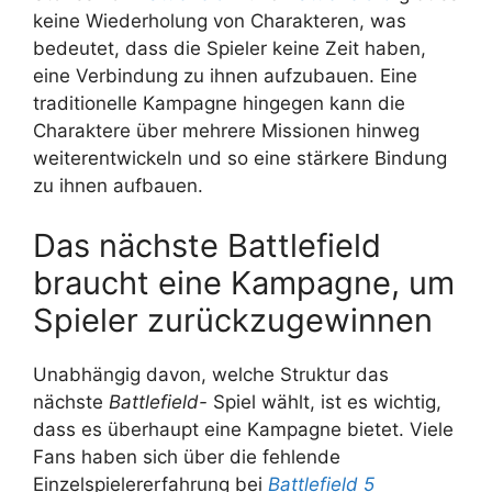
keine Wiederholung von Charakteren, was
bedeutet, dass die Spieler keine Zeit haben,
eine Verbindung zu ihnen aufzubauen. Eine
traditionelle Kampagne hingegen kann die
Charaktere über mehrere Missionen hinweg
weiterentwickeln und so eine stärkere Bindung
zu ihnen aufbauen.
Das nächste Battlefield
braucht eine Kampagne, um
Spieler zurückzugewinnen
Unabhängig davon, welche Struktur das
nächste
Battlefield-
Spiel wählt, ist es wichtig,
dass es überhaupt eine Kampagne bietet. Viele
Fans haben sich über die fehlende
Einzelspielererfahrung bei
Battlefield 5