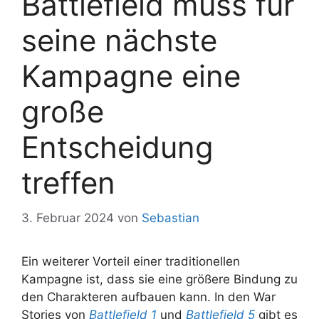
Battlefield muss für
seine nächste
Kampagne eine
große
Entscheidung
treffen
3. Februar 2024
von
Sebastian
Ein weiterer Vorteil einer traditionellen
Kampagne ist, dass sie eine größere Bindung zu
den Charakteren aufbauen kann. In den War
Stories von
Battlefield 1
und
Battlefield 5
gibt es