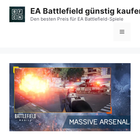
Zum
EA Battlefield günstig kaufe
Inhalt
springen
Den besten Preis für EA Battlefield-Spiele
Menü