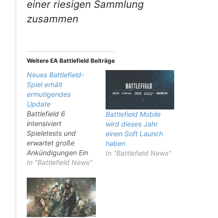
einer riesigen Sammlung
zusammen
Weitere EA Battlefield Beiträge
Neues Battlefield-
Spiel erhält
ermutigendes
Update
Battlefield 6
Battlefield Mobile
intensiviert
wird dieses Jahr
Spieletests und
einen Soft Launch
erwartet große
haben
Ankündigungen Ein
In "Battlefield News"
neuer Bericht eines
In "Battlefield News"
Brancheninsiders
deutet darauf hin,
dass die Spieletests
für das nächste
Battlefield-Spiel