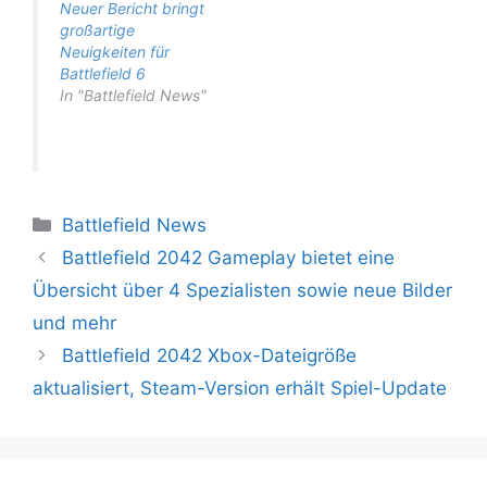
intensiviert werden
Neuer Bericht bringt
und EA in den
großartige
kommenden
Neuigkeiten für
Monaten einige
Battlefield 6
wichtige
In "Battlefield News"
Ankündigungen
erwartet. Das
nächste Battlefield-
Spiel, das von den
meisten Fans derzeit
Kategorien
als Battlefield 6
Battlefield News
bezeichnet wird,
Battlefield 2042 Gameplay bietet eine
wurde…
Übersicht über 4 Spezialisten sowie neue Bilder
und mehr
Battlefield 2042 Xbox-Dateigröße
aktualisiert, Steam-Version erhält Spiel-Update