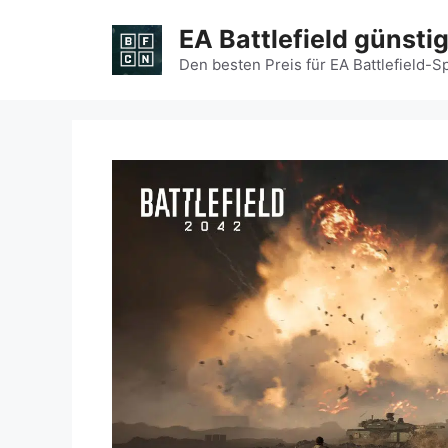
Zum
EA Battlefield günsti
Inhalt
springen
Den besten Preis für EA Battlefield-S