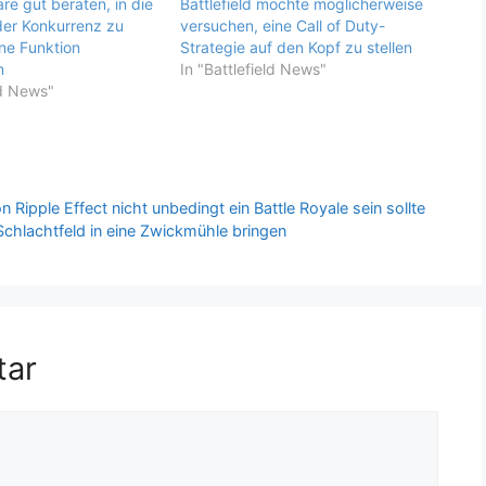
äre gut beraten, in die
Battlefield möchte möglicherweise
der Konkurrenz zu
versuchen, eine Call of Duty-
ine Funktion
Strategie auf den Kopf zu stellen
n
In "Battlefield News"
ld News"
Ripple Effect nicht unbedingt ein Battle Royale sein sollte
Schlachtfeld in eine Zwickmühle bringen
tar