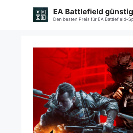
Zum
EA Battlefield günsti
Inhalt
springen
Den besten Preis für EA Battlefield-S