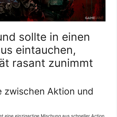
und sollte in einen
us eintauchen,
ät rasant zunimmt
e zwischen Aktion und
et eine einzigartige Mischung aus schneller Action