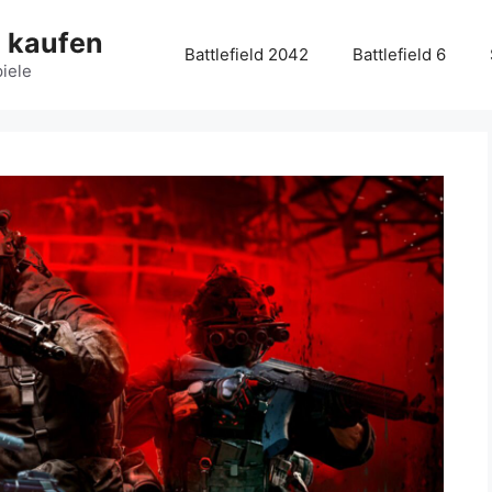
g kaufen
Battlefield 2042
Battlefield 6
piele