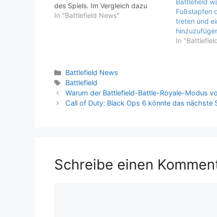
Battlefield w
des Spiels. Im Vergleich dazu
Fußstapfen 
könnte der nächste Battlefield- Teil
In "Battlefield News"
treten und e
einen vollständigen und
hinzuzufüge
ausgereiften Hordenmodus bieten,
In "Battlefie
der als eigenständiger Modus
neben den anderen Spielmodi
existiert. Die Spieler könnten aus
Kategorien
Battlefield News
einer…
Schlagwörter
Battlefield
Warum der Battlefield-Battle-Royale-Modus von 
Call of Duty: Black Ops 6 könnte das nächste 
Schreibe einen Kommen
Kommentar