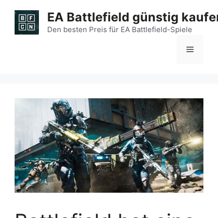
Zum
EA Battlefield günstig kaufe
Inhalt
springen
Den besten Preis für EA Battlefield-Spiele
Menü