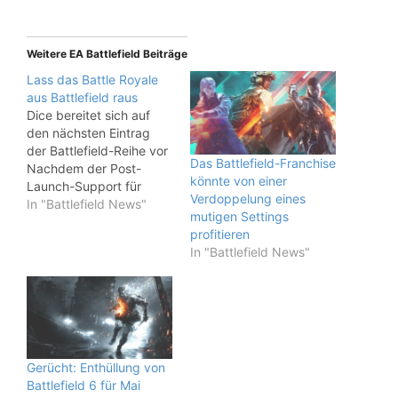
Weitere EA Battlefield Beiträge
Lass das Battle Royale
aus Battlefield raus
Dice bereitet sich auf
den nächsten Eintrag
der Battlefield-Reihe vor
Das Battlefield-Franchise
Nachdem der Post-
könnte von einer
Launch-Support für
Verdoppelung eines
Battlefield 2042
In "Battlefield News"
mutigen Settings
abgeschlossen ist,
profitieren
freuen sich Fans schon
In "Battlefield News"
auf den nächsten Teil
der beliebten Shooter-
Reihe von DICE. Die
Erwartungen sind hoch
und die Entwickler
haben sicherlich viel aus
den Erfahrungen mit
Gerücht: Enthüllung von
2042 gelernt. Die
Battlefield 6 für Mai