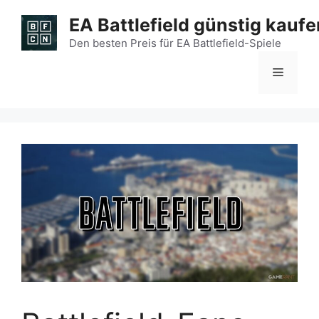
Zum
EA Battlefield günstig kaufe
Inhalt
springen
Den besten Preis für EA Battlefield-Spiele
Menü