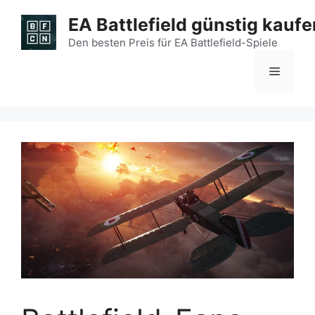
Zum
EA Battlefield günstig kaufe
Inhalt
springen
Den besten Preis für EA Battlefield-Spiele
Menü