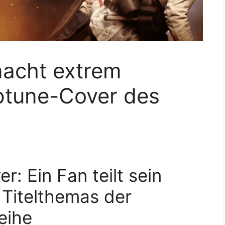
macht extrem
ptune-Cover des
r: Ein Fan teilt sein
Titelthemas der
eihe