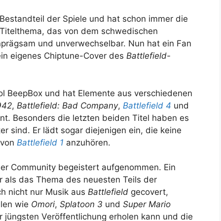
r Bestandteil der Spiele und hat schon immer die
 Titelthema, das von dem schwedischen
inprägsam und unverwechselbar. Nun hat ein Fan
sein eigenes Chiptune-Cover des
Battlefield-
ool BeepBox und hat Elemente aus verschiedenen
1942
,
Battlefield: Bad Company
,
Battlefield 4
und
nt. Besonders die letzten beiden Titel haben es
r sind. Er lädt sogar diejenigen ein, die keine
k von
Battlefield 1
anzuhören.
der Community begeistert aufgenommen. Ein
r als das Thema des neuesten Teils der
och nicht nur Musik aus
Battlefield
gecovert,
elen wie
Omori
,
Splatoon 3
und
Super Mario
er jüngsten Veröffentlichung erholen kann und die