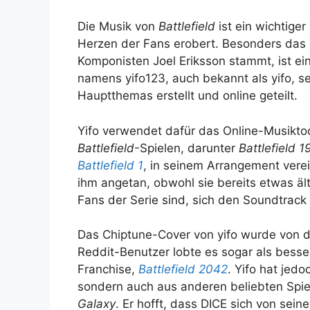
Die Musik von
Battlefield
ist ein wichtige
Herzen der Fans erobert. Besonders das
Komponisten Joel Eriksson stammt, ist e
namens yifo123, auch bekannt als yifo, 
Hauptthemas erstellt und online geteilt.
Yifo verwendet dafür das Online-Musikt
Battlefield
-Spielen, darunter
Battlefield 
Battlefield 1
, in seinem Arrangement verei
ihm angetan, obwohl sie bereits etwas älte
Fans der Serie sind, sich den Soundtrac
Das Chiptune-Cover von yifo wurde von 
Reddit-Benutzer lobte es sogar als besse
Franchise,
Battlefield 2042
. Yifo hat jed
sondern auch aus anderen beliebten Spi
Galaxy
. Er hofft, dass DICE sich von sein