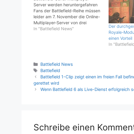
Server werden heruntergefahren
Fans der Battlefield-Reihe müssen
leider am 7. November die Online-
Multiplayer-Server von drei
Der durchges
weiteren Spielen abschalten.
In "Battlefield News"
Royale-Modus
Battlefield ist eine der am längsten
einen Vorteil
laufenden und erfolgreichsten
In "Battlefie
Franchises von EA. Im Laufe der
Jahre wurden viele sehr
erfolgreiche Battlefield-Spiele
Kategorien
Battlefield News
veröffentlicht, doch der neueste
Schlagwörter
Battlefield
Teil der Serie wurde von Fans…
Battlefield 1-Clip zeigt einen im freien Fall bef
gerettet wird
Wenn Battlefield 6 als Live-Dienst erfolgreich s
Schreibe einen Kommen