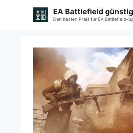
Zum
EA Battlefield günsti
Inhalt
springen
Den besten Preis für EA Battlefield-S