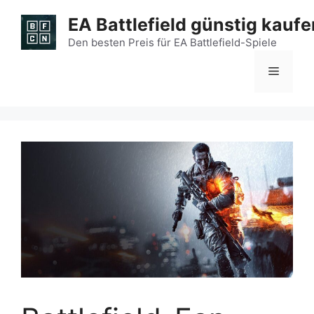
Zum
EA Battlefield günstig kaufe
Inhalt
springen
Den besten Preis für EA Battlefield-Spiele
Menü