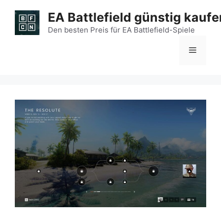
Zum
EA Battlefield günstig kaufe
Inhalt
springen
Den besten Preis für EA Battlefield-Spiele
Menü