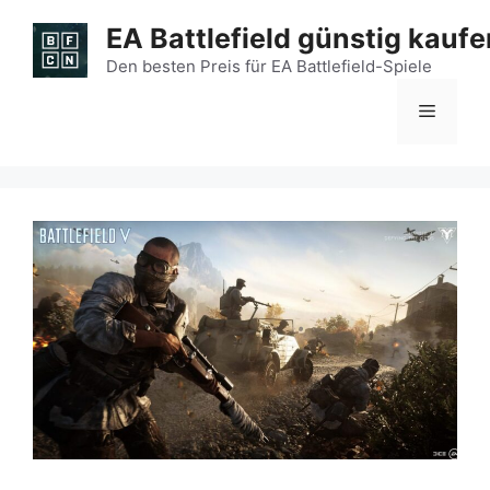
Zum
EA Battlefield günstig kaufe
Inhalt
springen
Den besten Preis für EA Battlefield-Spiele
Menü