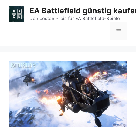
Zum
EA Battlefield günstig kaufe
Inhalt
springen
Den besten Preis für EA Battlefield-Spiele
Menü