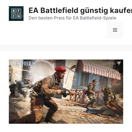
Zum
EA Battlefield günstig kaufe
Inhalt
springen
Den besten Preis für EA Battlefield-Spiele
Menü