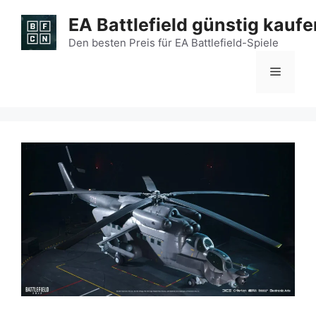
Zum
EA Battlefield günstig kaufe
Inhalt
springen
Den besten Preis für EA Battlefield-Spiele
Menü