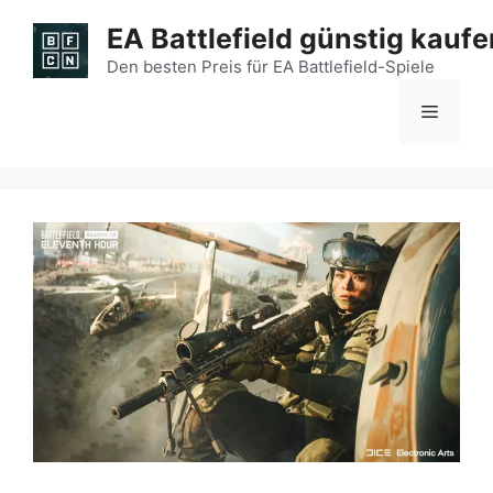
Zum
EA Battlefield günstig kaufe
Inhalt
springen
Den besten Preis für EA Battlefield-Spiele
Menü