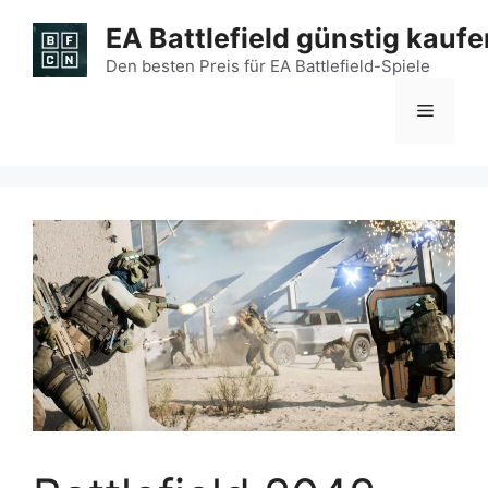
Zum
EA Battlefield günstig kaufe
Inhalt
springen
Den besten Preis für EA Battlefield-Spiele
Menü