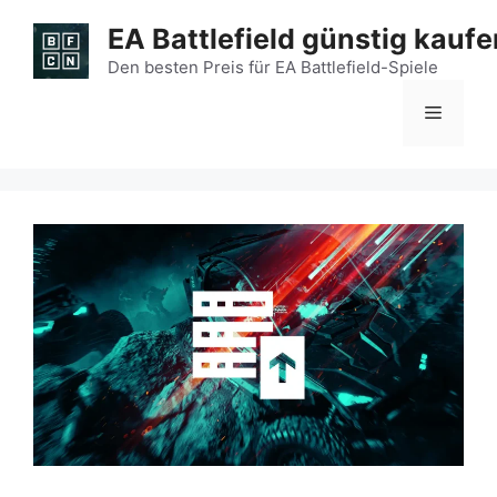
Zum
EA Battlefield günstig kaufe
Inhalt
springen
Den besten Preis für EA Battlefield-Spiele
Menü