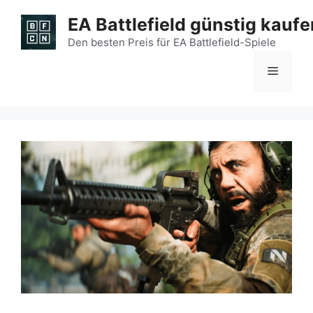
Zum
EA Battlefield günstig kaufe
Inhalt
springen
Den besten Preis für EA Battlefield-Spiele
Menü