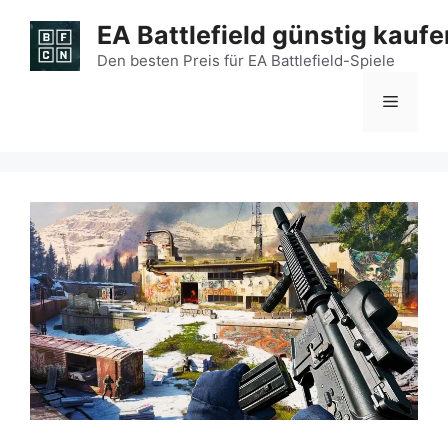
Zum
EA Battlefield günstig kaufe
Inhalt
springen
Den besten Preis für EA Battlefield-Spiele
Menü