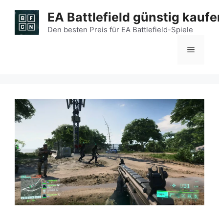
Zum
EA Battlefield günstig kaufe
Inhalt
springen
Den besten Preis für EA Battlefield-Spiele
Menü