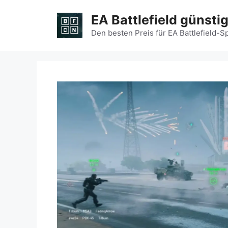
Zum
EA Battlefield günsti
Inhalt
springen
Den besten Preis für EA Battlefield-S