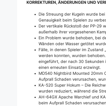
KORREKTUREN, ÄNDERUNGEN UND VE
Die Streuung der Kugeln wurde bei 
Genauigkeit beim Spielen zu verbe
Der vertikale Rückstoß der PP-29 w
außerhalb ihrer vorgesehenen Kampf
Ein Problem wurde behoben, bei de
Wänden oder Wasser getötet wurde
Fälle, in denen Spieler im Zustand
werden konnten, wurden behoben. Z
eingeführt, der nach 30 Sekunden 
einen erneuten Einsatz erzwingt.
MD540 Nightbird Mounted 20mm Ca
Aufprall Schaden verursachen, wur
KA-520 Super Hokum – Die Reichw
wurden reduziert, während die Str
AH-64GX Apache Warchief und KA-
beim Aufprall Schaden verursachen