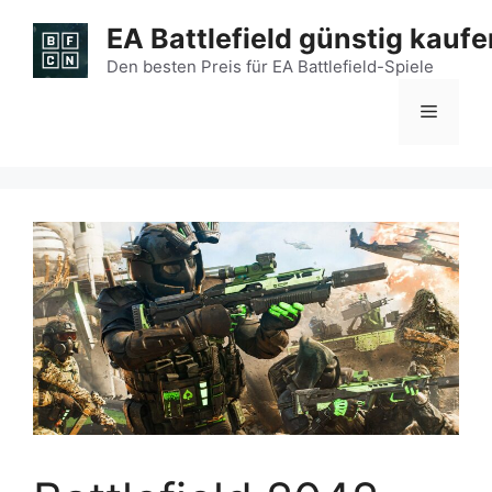
Zum
EA Battlefield günstig kaufe
Inhalt
springen
Den besten Preis für EA Battlefield-Spiele
Menü