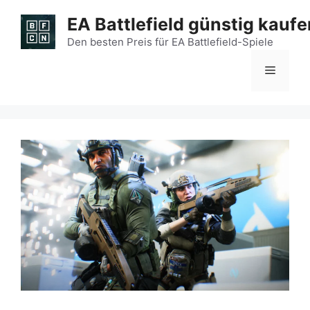
Zum
EA Battlefield günstig kaufe
Inhalt
springen
Den besten Preis für EA Battlefield-Spiele
Menü