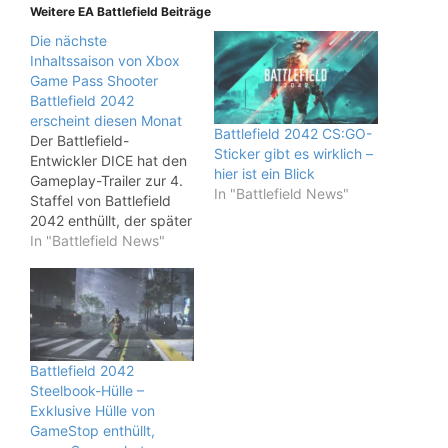
Weitere EA Battlefield Beiträge
Die nächste
Inhaltssaison von Xbox
Game Pass Shooter
Battlefield 2042
erscheint diesen Monat
Battlefield 2042 CS:GO-
Der Battlefield-
Sticker gibt es wirklich –
Entwickler DICE hat den
hier ist ein Blick
Gameplay-Trailer zur 4.
In "Battlefield News"
Staffel von Battlefield
2042 enthüllt, der später
in diesem Monat eine
In "Battlefield News"
brandneue Karte, einen
Spezialisten, Gadgets
und mehr für den Xbox
Game Pass bringt.
„Season 4: Eleventh
Hour“ erscheint am 28.
Battlefield 2042
Februar für EA Play- und
Steelbook-Hülle –
Xbox Game Pass-
Exklusive Hülle von
Mitglieder, wobei der
GameStop enthüllt,
Headliner eine…