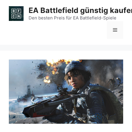
Zum
EA Battlefield günstig kaufe
Inhalt
springen
Den besten Preis für EA Battlefield-Spiele
Menü