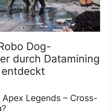
 Robo Dog-
er durch Datamining
 entdeckt
d Apex Legends – Cross-
g?