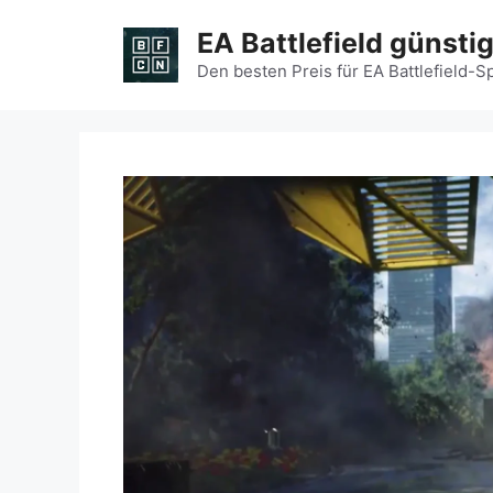
Zum
EA Battlefield günsti
Inhalt
springen
Den besten Preis für EA Battlefield-S