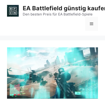
Zum
EA Battlefield günstig kaufe
Inhalt
springen
Den besten Preis für EA Battlefield-Spiele
Menü