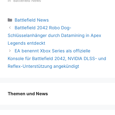
Battlefield 2042
In "Battlefield News"
abgeschlossen ist,
freuen sich Fans schon
auf den nächsten Teil
Kategorien
Battlefield News
der beliebten Shooter-
Reihe von DICE. Die
Battlefield 2042 Robo Dog-
Erwartungen sind hoch
Schlüsselanhänger durch Datamining in Apex
und die Entwickler
haben sicherlich viel aus
Legends entdeckt
den Erfahrungen mit
EA benennt Xbox Series als offizielle
2042 gelernt. Die
Veröffentlichung von…
Konsole für Battlefield 2042, NVIDIA DLSS- und
Reflex-Unterstützung angekündigt
Themen und News