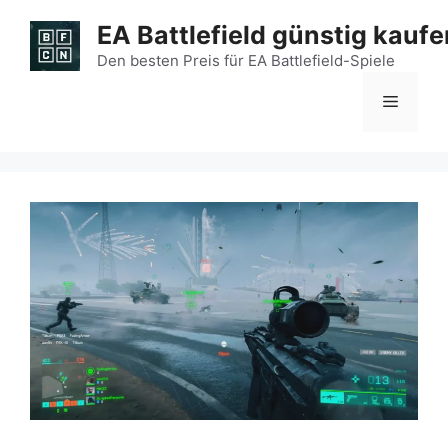
Zum
EA Battlefield günstig kaufe
Inhalt
springen
Den besten Preis für EA Battlefield-Spiele
Menü