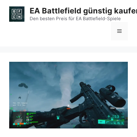
Zum
EA Battlefield günstig kaufe
Inhalt
springen
Den besten Preis für EA Battlefield-Spiele
Menü