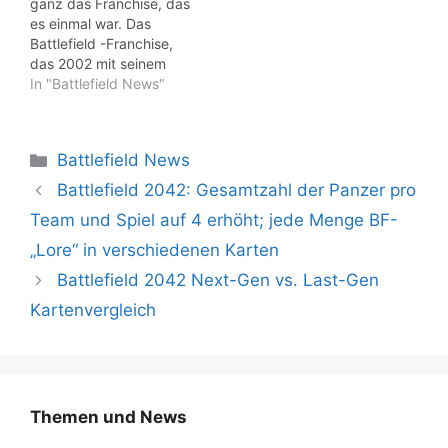
ganz das Franchise, das
es einmal war. Das
Battlefield -Franchise,
das 2002 mit seinem
Debüttitel Battlefield
In "Battlefield News"
1942 für Furore sorgte,
bot etwas, das kein
anderer Militär-Shooter
Kategorien
Battlefield News
zu dieser Zeit bieten
konnte. Während Call of
Battlefield 2042: Gesamtzahl der Panzer pro
Duty einen großartigen
Team und Spiel auf 4 erhöht; jede Menge BF-
Bodenkampf hatte, Steel
Beasts ein solides
„Lore“ in verschiedenen Karten
Panzer-Gameplay und
Battlefield 2042 Next-Gen vs. Last-Gen
Combat…
Kartenvergleich
Themen und News