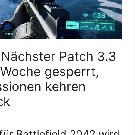
: Nächster Patch 3.3
e Woche gesperrt,
ssionen kehren
ck
ür Battlefield 2042 wird