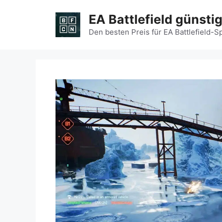
Zum
EA Battlefield günsti
Inhalt
springen
Den besten Preis für EA Battlefield-S