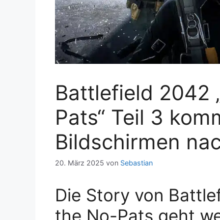
Battlefield 2042
Pats“ Teil 3 kom
Bildschirmen na
20. März 2025
von
Sebastian
Die Story von Battle
the No-Pats geht we