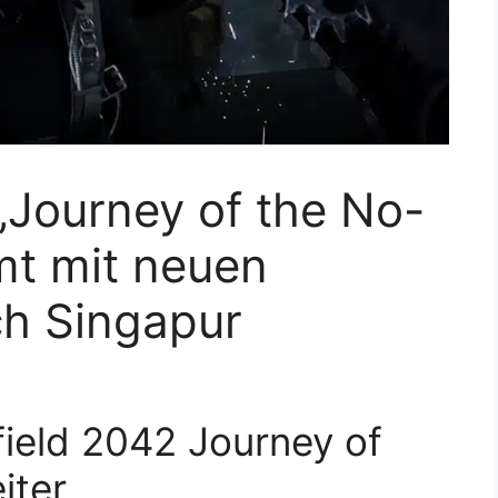
 „Journey of the No-
mt mit neuen
ch Singapur
field 2042 Journey of
iter