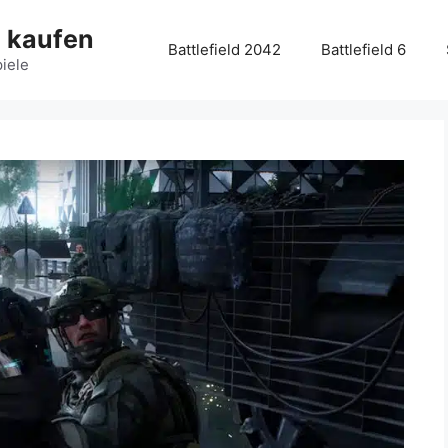
g kaufen
Battlefield 2042
Battlefield 6
piele