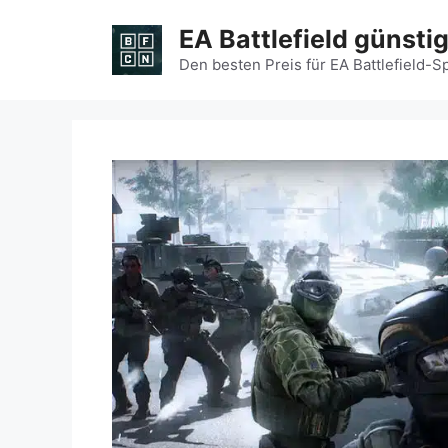
Zum
EA Battlefield günsti
Inhalt
springen
Den besten Preis für EA Battlefield-S