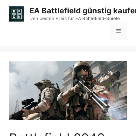
Zum
EA Battlefield günstig kaufe
Inhalt
springen
Den besten Preis für EA Battlefield-Spiele
Menü