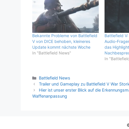
Bekannte Probleme von Battlefield
Battlefield V
V von DICE behoben, kleineres
Audio-Fragen
Update kommt nächste Woche
das Highligh
In "Battlefield News"
Nachbesprec
In "Battlefie
Kategorien
Battlefield News
Trailer und Gameplay zu Battlefield V War Sto
Hier ist unser erster Blick auf die Erkennungsm
Waffenanpassung
©