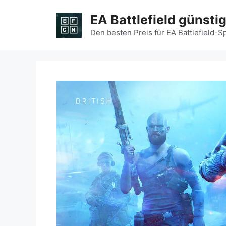
Zum
EA Battlefield günsti
Inhalt
springen
Den besten Preis für EA Battlefield-S