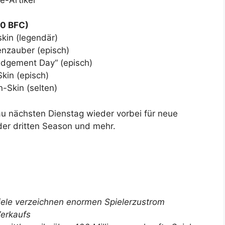
00 BFC)
kin (legendär)
nzauber (episch)
udgement Day“ (episch)
kin (episch)
-Skin (selten)
u nächsten Dienstag wieder vorbei für neue
der dritten Season und mehr.
iele verzeichnen enormen Spielerzustrom
Verkaufs