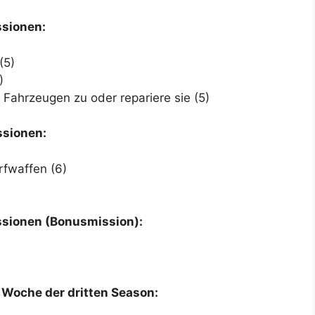
ssionen:
(5)
)
Fahrzeugen zu oder repariere sie (5)
ssionen:
rfwaffen (6)
ssionen (Bonusmission):
 Woche der dritten Season: