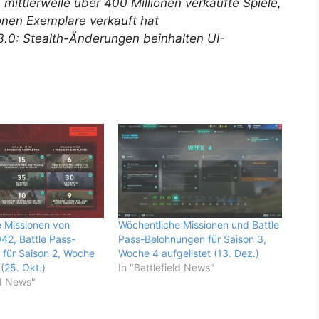
r, mittlerweile über 400 Millionen verkaufte Spiele,
ionen Exemplare verkauft hat
3.0: Stealth-Änderungen beinhalten UI-
 Missionen von
Wöchentliche Missionen und Battle
042, Battle Pass-
Pass-Belohnungen für Saison 3,
für Saison 2, Woche
Woche 4 aufgelistet (13. Dez.)
 (25. Okt.)
In "Battlefield News"
ld News"