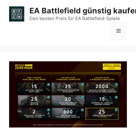
Zum
EA Battlefield günstig kaufe
Inhalt
springen
Den besten Preis für EA Battlefield-Spiele
Menü