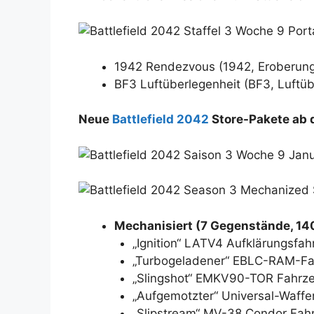
1942 Rendezvous (1942, Eroberung
BF3 Luftüberlegenheit (BF3, Luftüb
Neue
Battlefield 2042
Store-Pakete ab d
Mechanisiert (7 Gegenstände, 14
„Ignition“ LATV4 Aufklärungsfah
„Turbogeladener“ EBLC-RAM-Fah
„Slingshot“ EMKV90-TOR Fahrze
„Aufgemotzter“ Universal-Waffe
„Slipstream“ MV-38 Condor Fahr