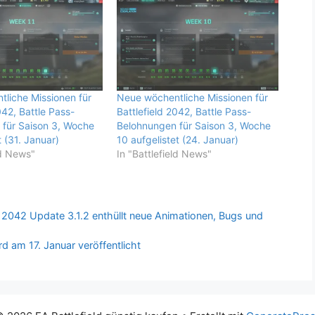
liche Missionen für
Neue wöchentliche Missionen für
042, Battle Pass-
Battlefield 2042, Battle Pass-
für Saison 3, Woche
Belohnungen für Saison 3, Woche
t (31. Januar)
10 aufgelistet (24. Januar)
ld News"
In "Battlefield News"
d 2042 Update 3.1.2 enthüllt neue Animationen, Bugs und
rd am 17. Januar veröffentlicht