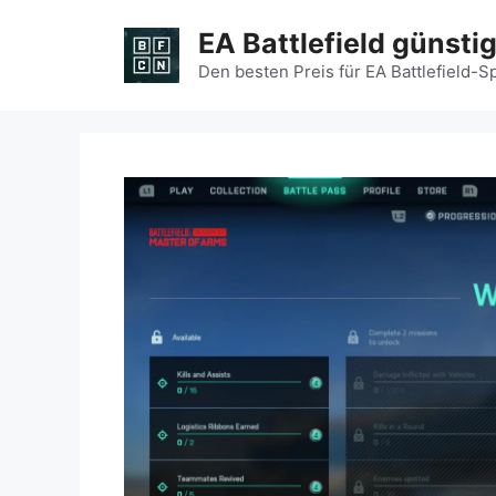
Zum
EA Battlefield günsti
Inhalt
springen
Den besten Preis für EA Battlefield-S