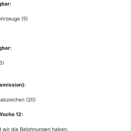
gbar:
hrzeuge (5)
gbar:
6)
smission):
labzeichen (20)
Woche 12:
ld wir die Belohnungen haben.