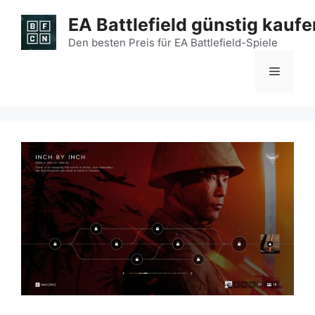
Zum
EA Battlefield günstig kaufe
Inhalt
springen
Den besten Preis für EA Battlefield-Spiele
Menü