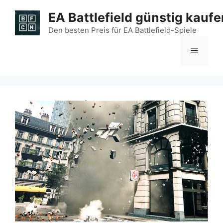
Zum
EA Battlefield günstig kaufe
Inhalt
springen
Den besten Preis für EA Battlefield-Spiele
Menü