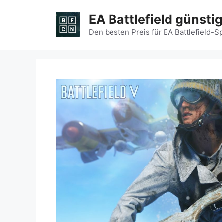
Zum
EA Battlefield günsti
Inhalt
springen
Den besten Preis für EA Battlefield-S