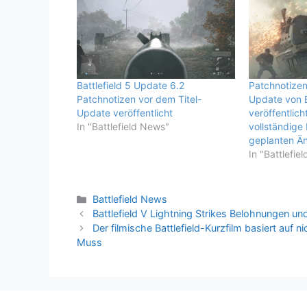
Battlefield 5 Update 6.2
Patchnotiz
Patchnotizen vor dem Titel-
Update von B
Update veröffentlicht
veröffentlicht
In "Battlefield News"
vollständige 
geplanten Ä
In "Battlefie
Kategorien
Battlefield News
Battlefield V Lightning Strikes Belohnungen und
Der filmische Battlefield-Kurzfilm basiert auf 
Muss