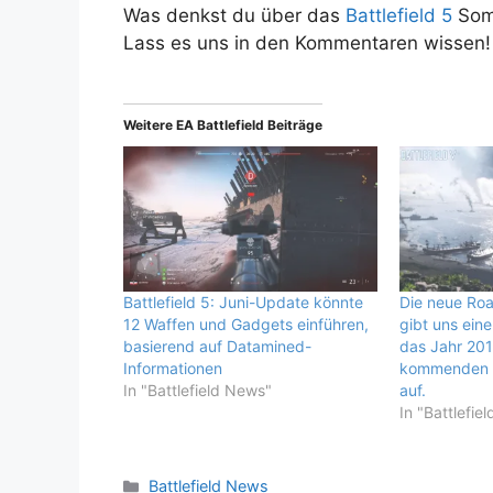
Was denkst du über das
Battlefield 5
Somm
Lass es uns in den Kommentaren wissen!
Weitere EA Battlefield Beiträge
Battlefield 5: Juni-Update könnte
Die neue Roa
12 Waffen und Gadgets einführen,
gibt uns ein
basierend auf Datamined-
das Jahr 2019
Informationen
kommenden k
In "Battlefield News"
auf.
In "Battlefie
Kategorien
Battlefield News