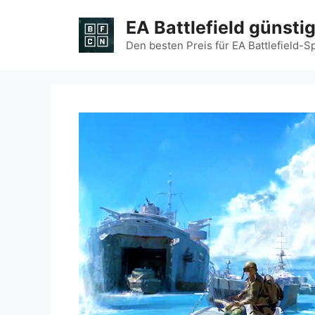
Zum
EA Battlefield günsti
Inhalt
springen
Den besten Preis für EA Battlefield-S